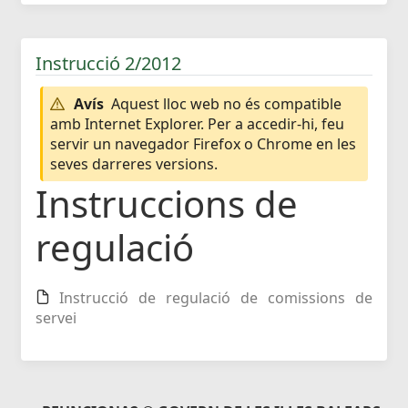
Instrucció 2/2012
Avís
Aquest lloc web no és compatible
amb Internet Explorer. Per a accedir-hi, feu
servir un navegador Firefox o Chrome en les
seves darreres versions.
Instruccions de
regulació
Instrucció de regulació de comissions de
servei