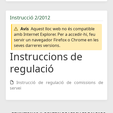
Instrucció 2/2012
Avís
Aquest lloc web no és compatible
amb Internet Explorer. Per a accedir-hi, feu
servir un navegador Firefox o Chrome en les
seves darreres versions.
Instruccions de
regulació
Instrucció de regulació de comissions de
servei