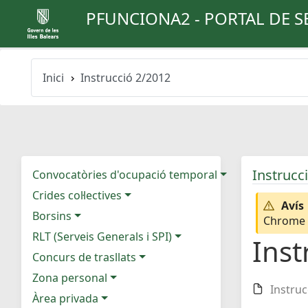
PFUNCIONA2 - PORTAL DE S
Inici
Instrucció 2/2012
Instrucc
Convocatòries d'ocupació temporal
Crides col·lectives
Avís
Borsins
Chrome e
RLT (Serveis Generals i SPI)
Inst
Concurs de trasllats
Zona personal
Instruc
Àrea privada