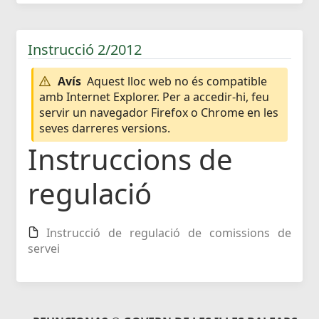
Instrucció 2/2012
Avís
Aquest lloc web no és compatible
amb Internet Explorer. Per a accedir-hi, feu
servir un navegador Firefox o Chrome en les
seves darreres versions.
Instruccions de
regulació
Instrucció de regulació de comissions de
servei