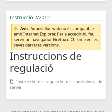
Instrucció 2/2012
Avís
Aquest lloc web no és compatible
amb Internet Explorer. Per a accedir-hi, feu
servir un navegador Firefox o Chrome en les
seves darreres versions.
Instruccions de
regulació
Instrucció de regulació de comissions de
servei