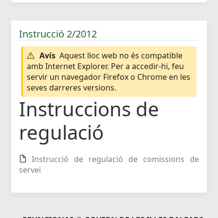
Instrucció 2/2012
Avís
Aquest lloc web no és compatible
amb Internet Explorer. Per a accedir-hi, feu
servir un navegador Firefox o Chrome en les
seves darreres versions.
Instruccions de
regulació
Instrucció de regulació de comissions de
servei