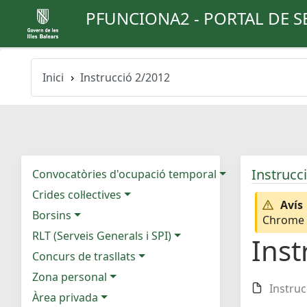
PFUNCIONA2 - PORTAL DE S
Inici
Instrucció 2/2012
Instrucc
Convocatòries d'ocupació temporal
Crides col·lectives
Avís
Borsins
Chrome e
RLT (Serveis Generals i SPI)
Inst
Concurs de trasllats
Zona personal
Instruc
Àrea privada