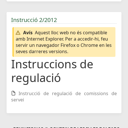
Instrucció 2/2012
Avís
Aquest lloc web no és compatible
amb Internet Explorer. Per a accedir-hi, feu
servir un navegador Firefox o Chrome en les
seves darreres versions.
Instruccions de
regulació
Instrucció de regulació de comissions de
servei