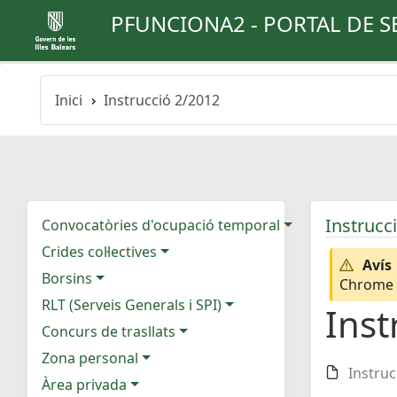
PFUNCIONA2 - PORTAL DE S
Inici
Instrucció 2/2012
Instrucc
Convocatòries d'ocupació temporal
Crides col·lectives
Avís
Borsins
Chrome e
RLT (Serveis Generals i SPI)
Inst
Concurs de trasllats
Zona personal
Instruc
Àrea privada