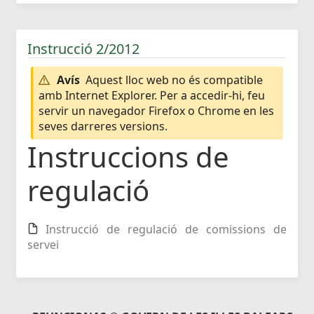
Instrucció 2/2012
Avís
Aquest lloc web no és compatible
amb Internet Explorer. Per a accedir-hi, feu
servir un navegador Firefox o Chrome en les
seves darreres versions.
Instruccions de
regulació
Instrucció de regulació de comissions de
servei