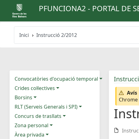
PFUNCIONA2 - PORTAL DE S
Inici
Instrucció 2/2012
Instrucc
Convocatòries d'ocupació temporal
Crides col·lectives
Avís
Borsins
Chrome e
RLT (Serveis Generals i SPI)
Inst
Concurs de trasllats
Zona personal
Instruc
Àrea privada