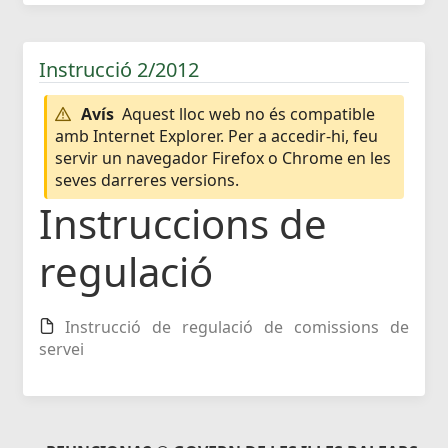
Instrucció 2/2012
Avís
Aquest lloc web no és compatible
amb Internet Explorer. Per a accedir-hi, feu
servir un navegador Firefox o Chrome en les
seves darreres versions.
Instruccions de
regulació
Instrucció de regulació de comissions de
servei