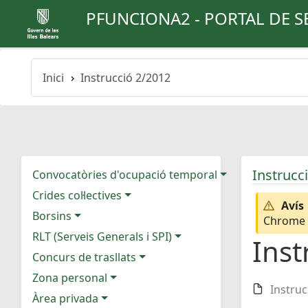
PFUNCIONA2 - PORTAL DE S
Inici
Instrucció 2/2012
Instrucc
Convocatòries d'ocupació temporal
Crides col·lectives
Avís
Borsins
Chrome e
RLT (Serveis Generals i SPI)
Inst
Concurs de trasllats
Zona personal
Instruc
Àrea privada