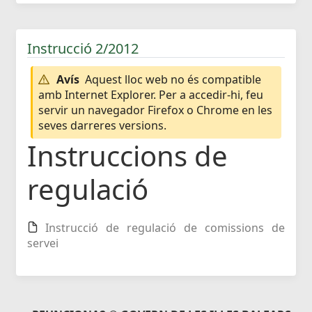
Instrucció 2/2012
Avís
Aquest lloc web no és compatible
amb Internet Explorer. Per a accedir-hi, feu
servir un navegador Firefox o Chrome en les
seves darreres versions.
Instruccions de
regulació
Instrucció de regulació de comissions de
servei