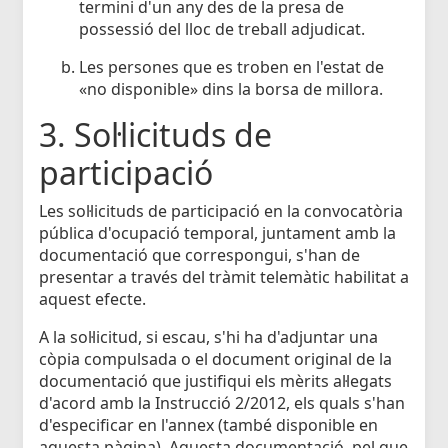
termini d'un any des de la presa de
possessió del lloc de treball adjudicat.
Les persones que es troben en l'estat de
«no disponible» dins la borsa de millora.
3. Sol·licituds de
participació
Les sol·licituds de participació en la convocatòria
pública d'ocupació temporal, juntament amb la
documentació que correspongui, s'han de
presentar a través del tràmit telemàtic habilitat a
aquest efecte.
A la sol·licitud, si escau, s'hi ha d'adjuntar una
còpia compulsada o el document original de la
documentació que justifiqui els mèrits al·legats
d'acord amb la Instrucció 2/2012, els quals s'han
d'especificar en l'annex (també disponible en
aquesta pàgina). Aquesta documentació, pel que