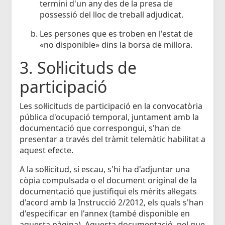
termini d'un any des de la presa de
possessió del lloc de treball adjudicat.
Les persones que es troben en l'estat de
«no disponible» dins la borsa de millora.
3. Sol·licituds de
participació
Les sol·licituds de participació en la convocatòria
pública d'ocupació temporal, juntament amb la
documentació que correspongui, s'han de
presentar a través del tràmit telemàtic habilitat a
aquest efecte.
A la sol·licitud, si escau, s'hi ha d'adjuntar una
còpia compulsada o el document original de la
documentació que justifiqui els mèrits al·legats
d'acord amb la Instrucció 2/2012, els quals s'han
d'especificar en l'annex (també disponible en
aquesta pàgina). Aquesta documentació, pel que