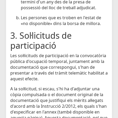
termini d'un any des de la presa de
possessió del lloc de treball adjudicat.
Les persones que es troben en l'estat de
«no disponible» dins la borsa de millora.
3. Sol·licituds de
participació
Les sol·licituds de participació en la convocatòria
pública d'ocupació temporal, juntament amb la
documentació que correspongui, s'han de
presentar a través del tràmit telemàtic habilitat a
aquest efecte.
A la sol·licitud, si escau, s'hi ha d'adjuntar una
còpia compulsada o el document original de la
documentació que justifiqui els mèrits al·legats
d'acord amb la Instrucció 2/2012, els quals s'han
d'especificar en l'annex (també disponible en
aquesta pàgina). Aquesta documentació, pel que