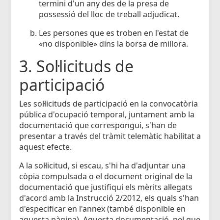
termini d'un any des de la presa de
possessió del lloc de treball adjudicat.
Les persones que es troben en l'estat de
«no disponible» dins la borsa de millora.
3. Sol·licituds de
participació
Les sol·licituds de participació en la convocatòria
pública d'ocupació temporal, juntament amb la
documentació que correspongui, s'han de
presentar a través del tràmit telemàtic habilitat a
aquest efecte.
A la sol·licitud, si escau, s'hi ha d'adjuntar una
còpia compulsada o el document original de la
documentació que justifiqui els mèrits al·legats
d'acord amb la Instrucció 2/2012, els quals s'han
d'especificar en l'annex (també disponible en
aquesta pàgina). Aquesta documentació, pel que