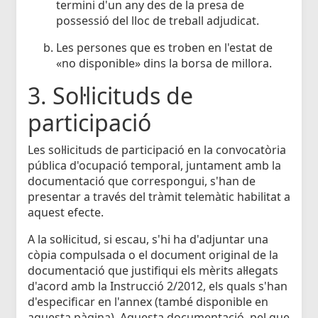
termini d'un any des de la presa de
possessió del lloc de treball adjudicat.
Les persones que es troben en l'estat de
«no disponible» dins la borsa de millora.
3. Sol·licituds de
participació
Les sol·licituds de participació en la convocatòria
pública d'ocupació temporal, juntament amb la
documentació que correspongui, s'han de
presentar a través del tràmit telemàtic habilitat a
aquest efecte.
A la sol·licitud, si escau, s'hi ha d'adjuntar una
còpia compulsada o el document original de la
documentació que justifiqui els mèrits al·legats
d'acord amb la Instrucció 2/2012, els quals s'han
d'especificar en l'annex (també disponible en
aquesta pàgina). Aquesta documentació, pel que