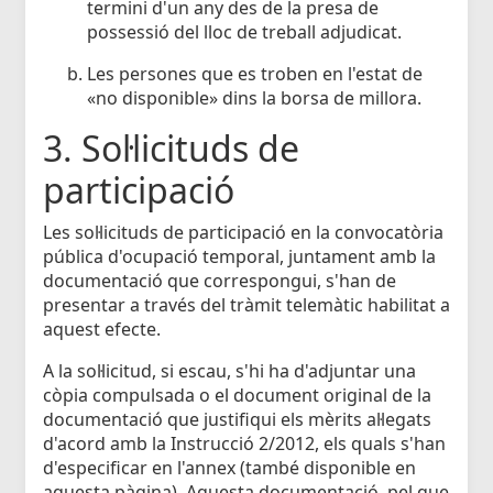
termini d'un any des de la presa de
possessió del lloc de treball adjudicat.
Les persones que es troben en l'estat de
«no disponible» dins la borsa de millora.
3. Sol·licituds de
participació
Les sol·licituds de participació en la convocatòria
pública d'ocupació temporal, juntament amb la
documentació que correspongui, s'han de
presentar a través del tràmit telemàtic habilitat a
aquest efecte.
A la sol·licitud, si escau, s'hi ha d'adjuntar una
còpia compulsada o el document original de la
documentació que justifiqui els mèrits al·legats
d'acord amb la Instrucció 2/2012, els quals s'han
d'especificar en l'annex (també disponible en
aquesta pàgina). Aquesta documentació, pel que