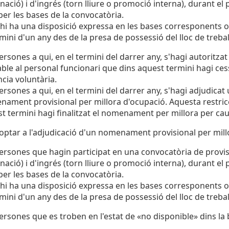
nació) i d'ingrés (torn lliure o promoció interna), durant el
 per les bases de la convocatòria.
 hi ha una disposició expressa en les bases corresponents o
rmini d'un any des de la presa de possessió del lloc de trebal
ersones a qui, en el termini del darrer any, s'hagi autoritza
able al personal funcionari que dins aquest termini hagi ces
cia voluntària.
ersones a qui, en el termini del darrer any, s'hagi adjudicat 
ament provisional per millora d'ocupació. Aquesta restricc
t termini hagi finalitzat el nomenament per millora per cau
ptar a l'adjudicació d'un nomenament provisional per mill
ersones que hagin participat en una convocatòria de provisió
nació) i d'ingrés (torn lliure o promoció interna), durant el
 per les bases de la convocatòria.
 hi ha una disposició expressa en les bases corresponents o
rmini d'un any des de la presa de possessió del lloc de trebal
ersones que es troben en l'estat de «no disponible» dins la 