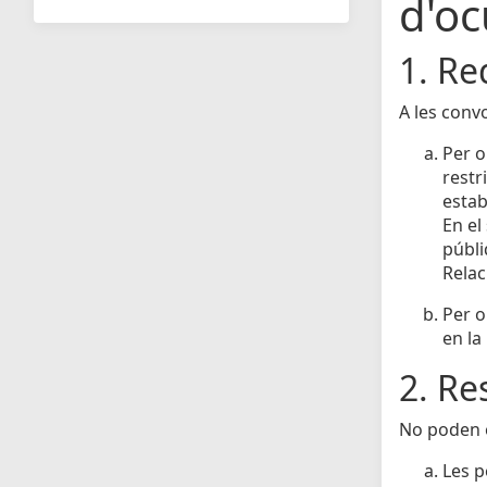
d'oc
1. Re
A les conv
Per o
restr
estab
En el
públi
Relac
Per o
en la
2. Re
No poden o
Les p