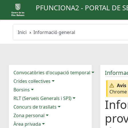
PFUNCIONA2 - PORTAL DE S
Inici
Informació general
Informac
Convocatòries d'ocupació temporal
Crides col·lectives
Avís
Borsins
Chrome e
RLT (Serveis Generals i SPI)
Info
Concurs de trasllats
prov
Zona personal
Àrea privada