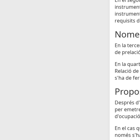
instrumenta
instrument
requisits d
Nomen
En la terc
de prelaci
En la quar
Relació de 
s'ha de fe
Propos
Després d'h
per emetre
d'ocupació 
En el cas 
només s'ha