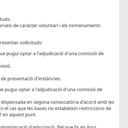
ituds.
 serveis de caràcter voluntari i els nomenaments
esentar sol·licituds:
ue pugui optar a l'adjudicació d'una comissió de
visió.
 de presentació d'instàncies.
ue pugui optar a l'adjudicació d'una comissió de
er dispensada en segona convocatòria d'acord amb les
 el cas que les bases no estableixin restriccions de
12 en aquest punt.
.
l'Administració d'adscripció. Pel que fa als llocs