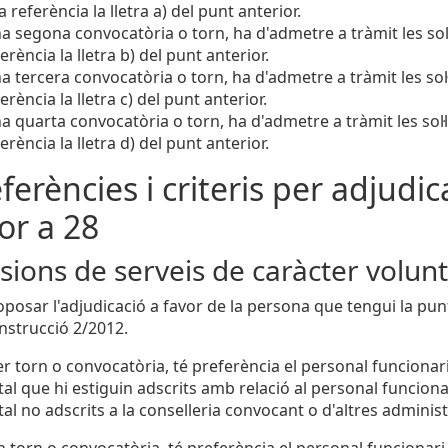
a referència la lletra a) del punt anterior.
a segona convocatòria o torn, ha d'admetre a tràmit les sol·
ferència la lletra b) del punt anterior.
a tercera convocatòria o torn, ha d'admetre a tràmit les sol·
ferència la lletra c) del punt anterior.
a quarta convocatòria o torn, ha d'admetre a tràmit les sol·l
ferència la lletra d) del punt anterior.
eferències i criteris per adjudica
ior a 28
ions de serveis de caràcter volunt
oposar l'adjudicació a favor de la persona que tengui la p
Instrucció 2/2012.
r torn o convocatòria, té preferència el personal funcionari 
l que hi estiguin adscrits amb relació al personal funcionari
al no adscrits a la conselleria convocant o d'altres adminis
 torn o convocatòria, té preferència el personal funcionari d