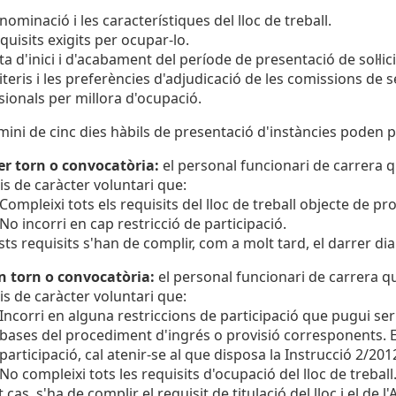
nominació i les característiques del lloc de treball.
equisits exigits per ocupar-lo.
ta d'inici i d'acabament del període de presentació de sol·lic
riteris i les preferències d'adjudicació de les comissions de
sionals per millora d'ocupació.
mini de cinc dies hàbils de presentació d'instàncies poden pr
r torn o convocatòria:
el personal funcionari de carrera q
is de caràcter voluntari que:
Compleixi tots els requisits del lloc de treball objecte de pro
No incorri en cap restricció de participació.
ts requisits s'han de complir, com a molt tard, el darrer dia
n torn o convocatòria:
el personal funcionari de carrera q
is de caràcter voluntari que:
Incorri en alguna restriccions de participació que pugui s
bases del procediment d'ingrés o provisió corresponents. En
participació, cal atenir-se al que disposa la Instrucció 2/20
No compleixi tots les requisits d'ocupació del lloc de treball
t cas, s'ha de complir el requisit de titulació del lloc i el de 