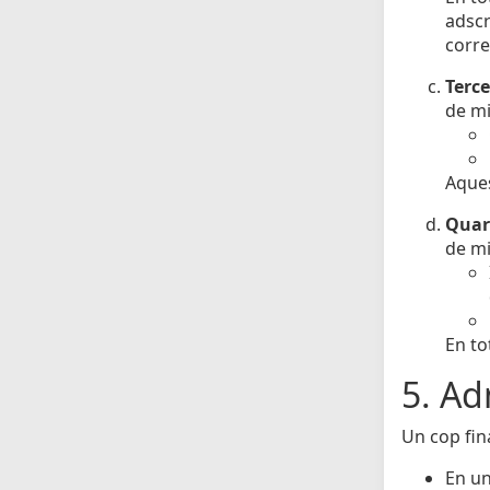
adscr
corre
Terce
de mi
Aques
Quar
de mi
En to
5. Ad
Un cop fina
En un