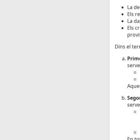
La de
Els r
La da
Els c
provi
Dins el ter
Prime
serve
Aques
Sego
serve
En to