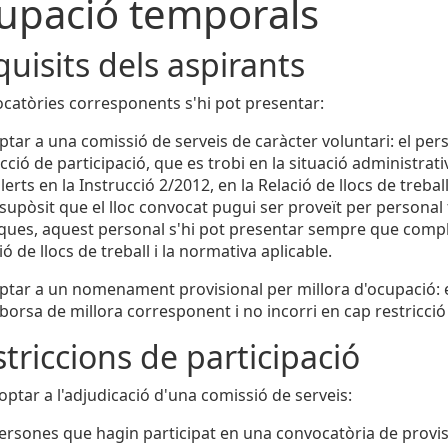
upació temporals
quisits dels aspirants
ocatòries corresponents s'hi pot presentar:
ptar a una comissió de serveis de caràcter voluntari: el per
icció de participació, que es trobi en la situació administrati
lerts en la Instrucció 2/2012, en la Relació de llocs de trebal
 supòsit que el lloc convocat pugui ser proveït per personal
ques, aquest personal s'hi pot presentar sempre que complei
ió de llocs de treball i la normativa aplicable.
ptar a un nomenament provisional per millora d'ocupació: el
 borsa de millora corresponent i no incorri en cap restricció
striccions de participació
ptar a l'adjudicació d'una comissió de serveis:
ersones que hagin participat en una convocatòria de provisió