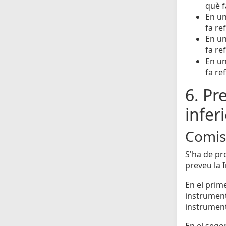
què f
En un
fa re
En un
fa re
En un
fa re
6. Pr
infer
Comiss
S'ha de pr
preveu la 
En el prime
instrumenta
instrument
En el segon