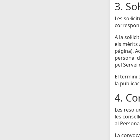
3. Sol
Les sol·li
correspong
A la sol·li
els mèrits
pàgina). A
personal do
pel Servei
El termini
la publicac
4. Co
Les resolu
les consell
al Personal
La convocat