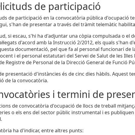
·licituds de participació
cituds de participació en la convocatòria pública d'ocupaci
ui, s'han de presentar a través del tràmit telemàtic habilita
citud, si escau, s'hi ha d'adjuntar una còpia compulsada o e
 al·legats d'acord amb la Instrucció 2/2012, els quals s'han 
questa documentació, pel que fa al personal funcionari de l
cent i el personal estatutari del Servei de Salut de les Illes
 de Registre de Personal de la Direcció General de Funció Pú
 de presentació d'instàncies és de cinc dies hàbils. Aquest 
ió de la convocatòria.
nvocatòries i termini de presen
cions de convocatòria d'ocupació de llocs de treball mitja
eries o els ens del sector públic instrumental i es publiquen 
.
òria ha d'indicar, entre altres punts: