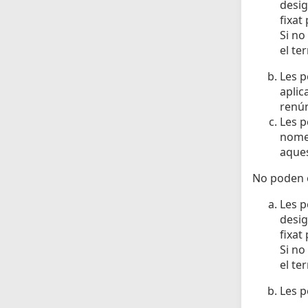
desig
fixat
Si no
el te
Les p
aplic
renún
Les p
nomen
aques
No poden o
Les p
desig
fixat
Si no
el te
Les p