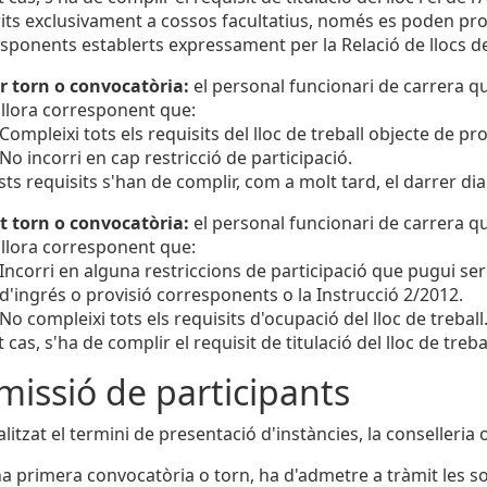
its exclusivament a cossos facultatius, només es poden pr
sponents establerts expressament per la Relació de llocs de
r torn o convocatòria:
el personal funcionari de carrera qu
llora corresponent que:
Compleixi tots els requisits del lloc de treball objecte de p
No incorri en cap restricció de participació.
ts requisits s'han de complir, com a molt tard, el darrer dia
t torn o convocatòria:
el personal funcionari de carrera qu
llora corresponent que:
Incorri en alguna restriccions de participació que pugui s
d'ingrés o provisió corresponents o la Instrucció 2/2012.
No compleixi tots els requisits d'ocupació del lloc de treball
t cas, s'ha de complir el requisit de titulació del lloc de trebal
missió de participants
litzat el termini de presentació d'instàncies, la conselleria 
a primera convocatòria o torn, ha d'admetre a tràmit les sol·