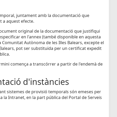
ó temporal, juntament amb la documentació que
t a aquest efecte.
l document original de la documentació que justifiqui
d'especificar en l'annex (també disponible en aquesta
a Comunitat Autònoma de les Illes Balears, excepte el
 Balears, pot ser substituïda per un certificat expedit
blica.
termini comença a transcórrer a partir de l'endemà de
tació d'instàncies
nçant sistemes de provisió temporals són emeses per
a la Intranet, en la part pública del Portal de Serveis