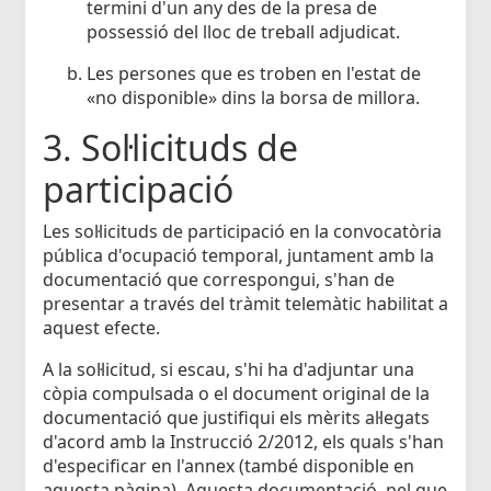
termini d'un any des de la presa de
possessió del lloc de treball adjudicat.
Les persones que es troben en l'estat de
«no disponible» dins la borsa de millora.
3. Sol·licituds de
participació
Les sol·licituds de participació en la convocatòria
pública d'ocupació temporal, juntament amb la
documentació que correspongui, s'han de
presentar a través del tràmit telemàtic habilitat a
aquest efecte.
A la sol·licitud, si escau, s'hi ha d'adjuntar una
còpia compulsada o el document original de la
documentació que justifiqui els mèrits al·legats
d'acord amb la Instrucció 2/2012, els quals s'han
d'especificar en l'annex (també disponible en
aquesta pàgina). Aquesta documentació, pel que