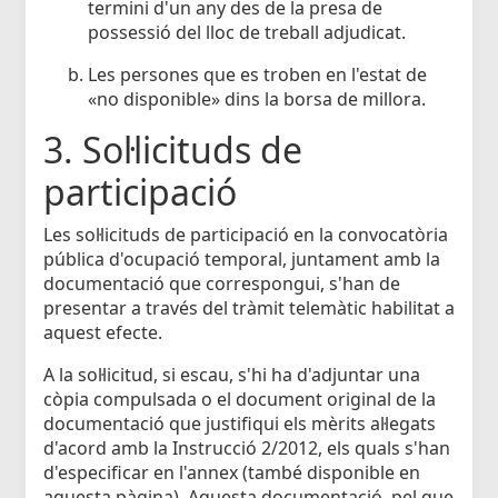
termini d'un any des de la presa de
possessió del lloc de treball adjudicat.
Les persones que es troben en l'estat de
«no disponible» dins la borsa de millora.
3. Sol·licituds de
participació
Les sol·licituds de participació en la convocatòria
pública d'ocupació temporal, juntament amb la
documentació que correspongui, s'han de
presentar a través del tràmit telemàtic habilitat a
aquest efecte.
A la sol·licitud, si escau, s'hi ha d'adjuntar una
còpia compulsada o el document original de la
documentació que justifiqui els mèrits al·legats
d'acord amb la Instrucció 2/2012, els quals s'han
d'especificar en l'annex (també disponible en
aquesta pàgina). Aquesta documentació, pel que