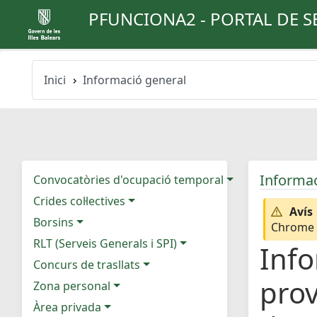
PFUNCIONA2 - PORTAL DE S
Inici
Informació general
Informac
Convocatòries d'ocupació temporal
Crides col·lectives
Avís
Borsins
Chrome e
RLT (Serveis Generals i SPI)
Info
Concurs de trasllats
prov
Zona personal
Àrea privada