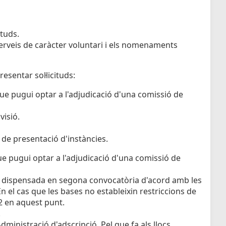
ituds.
 serveis de caràcter voluntari i els nomenaments
esentar sol·licituds:
ue pugui optar a l'adjudicació d'una comissió de
visió.
 de presentació d'instàncies.
ue pugui optar a l'adjudicació d'una comissió de
er dispensada en segona convocatòria d'acord amb les
 el cas que les bases no estableixin restriccions de
12 en aquest punt.
.
l'Administració d'adscripció. Pel que fa als llocs