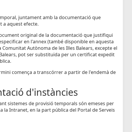
ó temporal, juntament amb la documentació que
t a aquest efecte.
l document original de la documentació que justifiqui
d'especificar en l'annex (també disponible en aquesta
a Comunitat Autònoma de les Illes Balears, excepte el
 Balears, pot ser substituïda per un certificat expedit
blica.
termini comença a transcórrer a partir de l'endemà de
tació d'instàncies
nçant sistemes de provisió temporals són emeses per
a la Intranet, en la part pública del Portal de Serveis