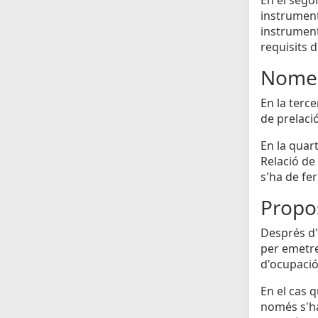
instrumenta
instrument
requisits d
Nomen
En la terc
de prelaci
En la quar
Relació de 
s'ha de fe
Propos
Després d'h
per emetre
d'ocupació 
En el cas 
només s'ha