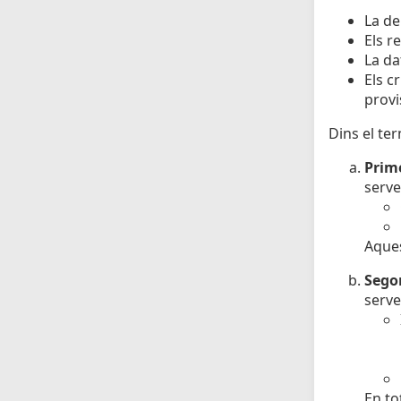
La de
Els r
La da
Els c
provi
Dins el ter
Prime
serve
Aques
Sego
serve
En to