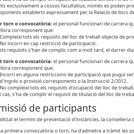
its exclusivament a cossos facultatius, només es poden pr
sponents establerts expressament per la Relació de llocs de
r torn o convocatòria:
el personal funcionari de carrera qu
llora corresponent que:
Compleixi tots els requisits del lloc de treball objecte de p
No incorri en cap restricció de participació.
ts requisits s'han de complir, com a molt tard, el darrer dia
t torn o convocatòria:
el personal funcionari de carrera qu
llora corresponent que:
Incorri en alguna restriccions de participació que pugui s
d'ingrés o provisió corresponents o la Instrucció 2/2012.
No compleixi tots els requisits d'ocupació del lloc de treball
t cas, s'ha de complir el requisit de titulació del lloc de trebal
missió de participants
litzat el termini de presentació d'instàncies, la conselleria 
a primera convocatòria o torn, ha d'admetre a tràmit les sol·