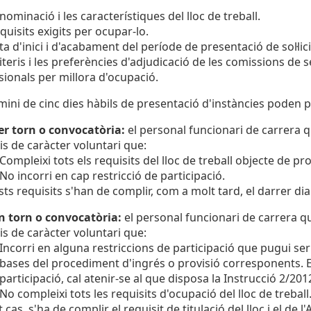
nominació i les característiques del lloc de treball.
equisits exigits per ocupar-lo.
ta d'inici i d'acabament del període de presentació de sol·lic
riteris i les preferències d'adjudicació de les comissions de
sionals per millora d'ocupació.
mini de cinc dies hàbils de presentació d'instàncies poden pr
r torn o convocatòria:
el personal funcionari de carrera q
is de caràcter voluntari que:
Compleixi tots els requisits del lloc de treball objecte de pro
No incorri en cap restricció de participació.
ts requisits s'han de complir, com a molt tard, el darrer dia
n torn o convocatòria:
el personal funcionari de carrera q
is de caràcter voluntari que:
Incorri en alguna restriccions de participació que pugui s
bases del procediment d'ingrés o provisió corresponents. En
participació, cal atenir-se al que disposa la Instrucció 2/20
No compleixi tots les requisits d'ocupació del lloc de treball
t cas, s'ha de complir el requisit de titulació del lloc i el de 