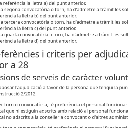
a referència la lletra a) del punt anterior.
a segona convocatòria o torn, ha d'admetre a tràmit les sol·
ferència la lletra b) del punt anterior.
a tercera convocatòria o torn, ha d'admetre a tràmit les sol·
ferència la lletra c) del punt anterior.
a quarta convocatòria o torn, ha d'admetre a tràmit les sol·l
ferència la lletra d) del punt anterior.
eferències i criteris per adjudica
ior a 28
ions de serveis de caràcter volunt
oposar l'adjudicació a favor de la persona que tengui la p
Instrucció 2/2012.
r torn o convocatòria, té preferència el personal funcionari 
l que hi estiguin adscrits amb relació al personal funcionari
al no adscrits a la conselleria convocant o d'altres adminis
 torn o convocatòria, té preferència el personal funcionari d