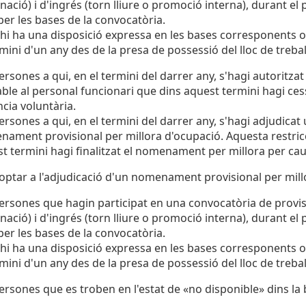
nació) i d'ingrés (torn lliure o promoció interna), durant el
 per les bases de la convocatòria.
 hi ha una disposició expressa en les bases corresponents o
rmini d'un any des de la presa de possessió del lloc de trebal
ersones a qui, en el termini del darrer any, s'hagi autoritza
able al personal funcionari que dins aquest termini hagi ces
cia voluntària.
ersones a qui, en el termini del darrer any, s'hagi adjudicat 
ament provisional per millora d'ocupació. Aquesta restricc
t termini hagi finalitzat el nomenament per millora per cau
ptar a l'adjudicació d'un nomenament provisional per mill
ersones que hagin participat en una convocatòria de provisió
nació) i d'ingrés (torn lliure o promoció interna), durant el
 per les bases de la convocatòria.
 hi ha una disposició expressa en les bases corresponents o
rmini d'un any des de la presa de possessió del lloc de trebal
ersones que es troben en l'estat de «no disponible» dins la 