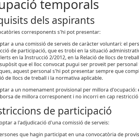
upació temporals
quisits dels aspirants
ocatòries corresponents s'hi pot presentar:
ptar a una comissió de serveis de caràcter voluntari: el per
icció de participació, que es trobi en la situació administrati
lerts en la Instrucció 2/2012, en la Relació de llocs de trebal
 supòsit que el lloc convocat pugui ser proveït per personal
ques, aquest personal s'hi pot presentar sempre que complei
ió de llocs de treball i la normativa aplicable.
ptar a un nomenament provisional per millora d'ocupació: el
 borsa de millora corresponent i no incorri en cap restricció
striccions de participació
ptar a l'adjudicació d'una comissió de serveis:
ersones que hagin participat en una convocatòria de provisió