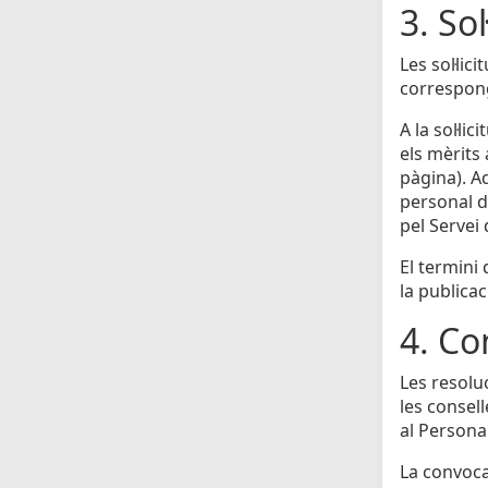
3. Sol
Les sol·li
correspong
A la sol·li
els mèrits
pàgina). A
personal do
pel Servei
El termini
la publicac
4. Co
Les resolu
les consell
al Personal
La convocat