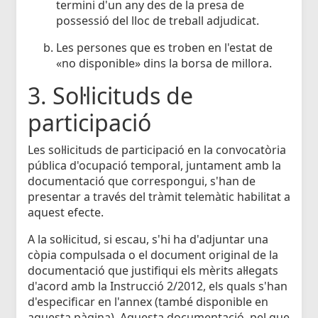
termini d'un any des de la presa de
possessió del lloc de treball adjudicat.
Les persones que es troben en l'estat de
«no disponible» dins la borsa de millora.
3. Sol·licituds de
participació
Les sol·licituds de participació en la convocatòria
pública d'ocupació temporal, juntament amb la
documentació que correspongui, s'han de
presentar a través del tràmit telemàtic habilitat a
aquest efecte.
A la sol·licitud, si escau, s'hi ha d'adjuntar una
còpia compulsada o el document original de la
documentació que justifiqui els mèrits al·legats
d'acord amb la Instrucció 2/2012, els quals s'han
d'especificar en l'annex (també disponible en
aquesta pàgina). Aquesta documentació, pel que