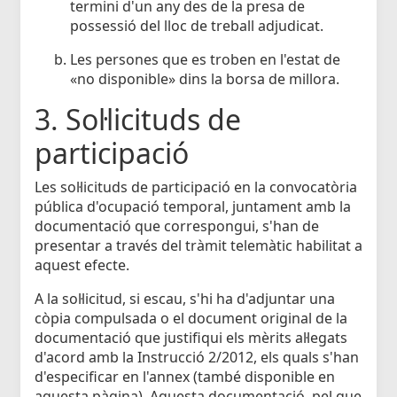
termini d'un any des de la presa de
possessió del lloc de treball adjudicat.
Les persones que es troben en l'estat de
«no disponible» dins la borsa de millora.
3. Sol·licituds de
participació
Les sol·licituds de participació en la convocatòria
pública d'ocupació temporal, juntament amb la
documentació que correspongui, s'han de
presentar a través del tràmit telemàtic habilitat a
aquest efecte.
A la sol·licitud, si escau, s'hi ha d'adjuntar una
còpia compulsada o el document original de la
documentació que justifiqui els mèrits al·legats
d'acord amb la Instrucció 2/2012, els quals s'han
d'especificar en l'annex (també disponible en
aquesta pàgina). Aquesta documentació, pel que