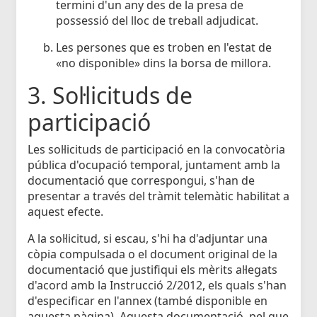
termini d'un any des de la presa de
possessió del lloc de treball adjudicat.
Les persones que es troben en l'estat de
«no disponible» dins la borsa de millora.
3. Sol·licituds de
participació
Les sol·licituds de participació en la convocatòria
pública d'ocupació temporal, juntament amb la
documentació que correspongui, s'han de
presentar a través del tràmit telemàtic habilitat a
aquest efecte.
A la sol·licitud, si escau, s'hi ha d'adjuntar una
còpia compulsada o el document original de la
documentació que justifiqui els mèrits al·legats
d'acord amb la Instrucció 2/2012, els quals s'han
d'especificar en l'annex (també disponible en
aquesta pàgina). Aquesta documentació, pel que