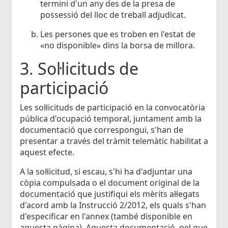
termini d'un any des de la presa de
possessió del lloc de treball adjudicat.
Les persones que es troben en l'estat de
«no disponible» dins la borsa de millora.
3. Sol·licituds de
participació
Les sol·licituds de participació en la convocatòria
pública d'ocupació temporal, juntament amb la
documentació que correspongui, s'han de
presentar a través del tràmit telemàtic habilitat a
aquest efecte.
A la sol·licitud, si escau, s'hi ha d'adjuntar una
còpia compulsada o el document original de la
documentació que justifiqui els mèrits al·legats
d'acord amb la Instrucció 2/2012, els quals s'han
d'especificar en l'annex (també disponible en
aquesta pàgina). Aquesta documentació, pel que