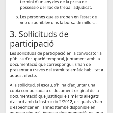
termini d'un any des de la presa de
possessió del lloc de treball adjudicat.
Les persones que es troben en l'estat de
«no disponible» dins la borsa de millora.
3. Sol·licituds de
participació
Les sol·licituds de participació en la convocatòria
pública d'ocupació temporal, juntament amb la
documentació que correspongui, s'han de
presentar a través del tràmit telemàtic habilitat a
aquest efecte.
A la sol·licitud, si escau, s'hi ha d'adjuntar una
còpia compulsada o el document original de la
documentació que justifiqui els mèrits al·legats
d'acord amb la Instrucció 2/2012, els quals s'han
d'especificar en l'annex (també disponible en
aquesta pàgina). Aquesta documentació, pel que