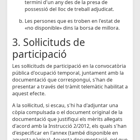
termini d'un any des de la presa de
possessió del lloc de treball adjudicat.
Les persones que es troben en l'estat de
«no disponible» dins la borsa de millora.
3. Sol·licituds de
participació
Les sol·licituds de participació en la convocatòria
pública d'ocupació temporal, juntament amb la
documentació que correspongui, s'han de
presentar a través del tràmit telemàtic habilitat a
aquest efecte.
A la sol·licitud, si escau, s'hi ha d'adjuntar una
còpia compulsada o el document original de la
documentació que justifiqui els mèrits al·legats
d'acord amb la Instrucció 2/2012, els quals s'han
d'especificar en l'annex (també disponible en
aquesta pàgina). Aquesta documentació, pel que