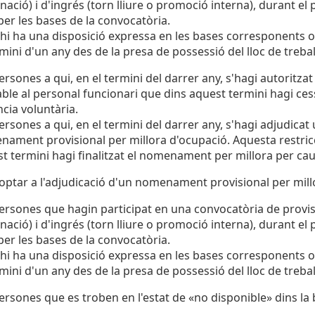
nació) i d'ingrés (torn lliure o promoció interna), durant el
 per les bases de la convocatòria.
 hi ha una disposició expressa en les bases corresponents o
rmini d'un any des de la presa de possessió del lloc de trebal
ersones a qui, en el termini del darrer any, s'hagi autoritza
able al personal funcionari que dins aquest termini hagi ces
cia voluntària.
ersones a qui, en el termini del darrer any, s'hagi adjudicat 
ament provisional per millora d'ocupació. Aquesta restricc
t termini hagi finalitzat el nomenament per millora per cau
ptar a l'adjudicació d'un nomenament provisional per mill
ersones que hagin participat en una convocatòria de provisió
nació) i d'ingrés (torn lliure o promoció interna), durant el
 per les bases de la convocatòria.
 hi ha una disposició expressa en les bases corresponents o
rmini d'un any des de la presa de possessió del lloc de trebal
ersones que es troben en l'estat de «no disponible» dins la 