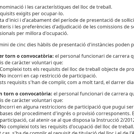
nominació i les característiques del lloc de treball.
equisits exigits per ocupar-lo.
ta d'inici i d'acabament del període de presentació de sol·lic
riteris i les preferències d'adjudicació de les comissions de
sionals per millora d'ocupació.
mini de cinc dies hàbils de presentació d'instàncies poden pr
r torn o convocatòria:
el personal funcionari de carrera q
is de caràcter voluntari que:
Compleixi tots els requisits del lloc de treball objecte de pro
No incorri en cap restricció de participació.
ts requisits s'han de complir, com a molt tard, el darrer dia
n torn o convocatòria:
el personal funcionari de carrera q
is de caràcter voluntari que:
Incorri en alguna restriccions de participació que pugui s
bases del procediment d'ingrés o provisió corresponents. En
participació, cal atenir-se al que disposa la Instrucció 2/20
No compleixi tots les requisits d'ocupació del lloc de treball
t cas, s'ha de complir el requisit de titulació del lloc i el de 