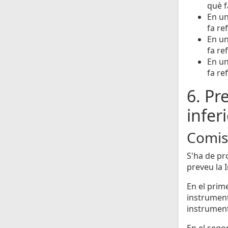
què f
En un
fa re
En un
fa re
En un
fa re
6. Pr
infer
Comiss
S'ha de pr
preveu la 
En el prime
instrumenta
instrument
En el segon