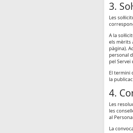
3. Sol
Les sol·li
correspong
A la sol·li
els mèrits
pàgina). A
personal do
pel Servei
El termini
la publicac
4. Co
Les resolu
les consell
al Personal
La convocat