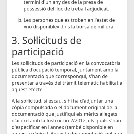
termini d'un any des de la presa de
possessió del lloc de treball adjudicat.
Les persones que es troben en l'estat de
«no disponible» dins la borsa de millora.
3. Sol·licituds de
participació
Les sol·licituds de participació en la convocatòria
pública d'ocupació temporal, juntament amb la
documentació que correspongui, s'han de
presentar a través del tràmit telemàtic habilitat a
aquest efecte.
A la sol·licitud, si escau, s'hi ha d'adjuntar una
còpia compulsada o el document original de la
documentació que justifiqui els mèrits al·legats
d'acord amb la Instrucció 2/2012, els quals s'han
d'especificar en l'annex (també disponible en
aquesta pàgina). Aquesta documentació, pel que