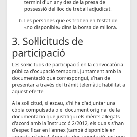
termini d'un any des de la presa de
possessió del lloc de treball adjudicat.
Les persones que es troben en l'estat de
«no disponible» dins la borsa de millora.
3. Sol·licituds de
participació
Les sol·licituds de participació en la convocatòria
pública d'ocupació temporal, juntament amb la
documentació que correspongui, s'han de
presentar a través del tràmit telemàtic habilitat a
aquest efecte.
A la sol·licitud, si escau, s'hi ha d'adjuntar una
còpia compulsada o el document original de la
documentació que justifiqui els mèrits al·legats
d'acord amb la Instrucció 2/2012, els quals s'han
d'especificar en l'annex (també disponible en
aquesta pàgina). Aquesta documentació, pel que