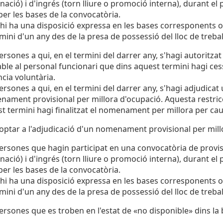
nació) i d'ingrés (torn lliure o promoció interna), durant el
 per les bases de la convocatòria.
 hi ha una disposició expressa en les bases corresponents o
rmini d'un any des de la presa de possessió del lloc de trebal
ersones a qui, en el termini del darrer any, s'hagi autoritza
able al personal funcionari que dins aquest termini hagi ces
cia voluntària.
ersones a qui, en el termini del darrer any, s'hagi adjudicat 
ament provisional per millora d'ocupació. Aquesta restricc
t termini hagi finalitzat el nomenament per millora per cau
ptar a l'adjudicació d'un nomenament provisional per mill
ersones que hagin participat en una convocatòria de provisió
nació) i d'ingrés (torn lliure o promoció interna), durant el
 per les bases de la convocatòria.
 hi ha una disposició expressa en les bases corresponents o
rmini d'un any des de la presa de possessió del lloc de trebal
ersones que es troben en l'estat de «no disponible» dins la 