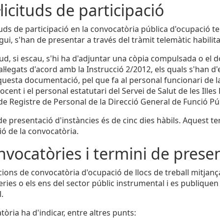
·licituds de participació
cituds de participació en la convocatòria pública d'ocupaci
ui, s'han de presentar a través del tràmit telemàtic habilita
citud, si escau, s'hi ha d'adjuntar una còpia compulsada o e
 al·legats d'acord amb la Instrucció 2/2012, els quals s'han 
questa documentació, pel que fa al personal funcionari de l
cent i el personal estatutari del Servei de Salut de les Illes
 de Registre de Personal de la Direcció General de Funció Pú
 de presentació d'instàncies és de cinc dies hàbils. Aquest 
ió de la convocatòria.
nvocatòries i termini de presen
cions de convocatòria d'ocupació de llocs de treball mitja
eries o els ens del sector públic instrumental i es publiquen 
.
òria ha d'indicar, entre altres punts: