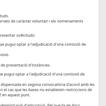
ituds.
 serveis de caràcter voluntari i els nomenaments
esentar sol·licituds:
ue pugui optar a l'adjudicació d'una comissió de
visió.
 de presentació d'instàncies.
ue pugui optar a l'adjudicació d'una comissió de
er dispensada en segona convocatòria d'acord amb les
 el cas que les bases no estableixin restriccions de
12 en aquest punt.
.
l'Administració d'adscripció. Pel que fa als llocs