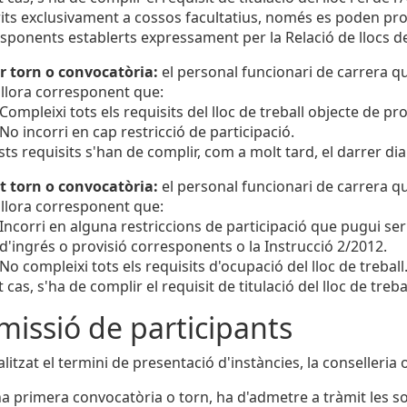
its exclusivament a cossos facultatius, només es poden pr
sponents establerts expressament per la Relació de llocs de
r torn o convocatòria:
el personal funcionari de carrera qu
llora corresponent que:
Compleixi tots els requisits del lloc de treball objecte de p
No incorri en cap restricció de participació.
ts requisits s'han de complir, com a molt tard, el darrer dia
t torn o convocatòria:
el personal funcionari de carrera qu
llora corresponent que:
Incorri en alguna restriccions de participació que pugui s
d'ingrés o provisió corresponents o la Instrucció 2/2012.
No compleixi tots els requisits d'ocupació del lloc de treball
t cas, s'ha de complir el requisit de titulació del lloc de trebal
missió de participants
litzat el termini de presentació d'instàncies, la conselleria 
a primera convocatòria o torn, ha d'admetre a tràmit les sol·