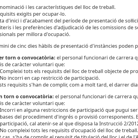
nominació i les característiques del lloc de treball.
equisits exigits per ocupar-lo.
ta d'inici i d'acabament del període de presentació de sol·lic
riteris i les preferències d'adjudicació de les comissions de
sionals per millora d'ocupació.
mini de cinc dies hàbils de presentació d'instàncies poden pr
r torn o convocatòria:
el personal funcionari de carrera q
is de caràcter voluntari que:
Compleixi tots els requisits del lloc de treball objecte de pro
No incorri en cap restricció de participació.
ts requisits s'han de complir, com a molt tard, el darrer dia
n torn o convocatòria:
el personal funcionari de carrera q
is de caràcter voluntari que:
Incorri en alguna restriccions de participació que pugui s
bases del procediment d'ingrés o provisió corresponents. En
participació, cal atenir-se al que disposa la Instrucció 2/20
No compleixi tots les requisits d'ocupació del lloc de treball
t cas, s'ha de complir el requisit de titulació del lloc i el de 