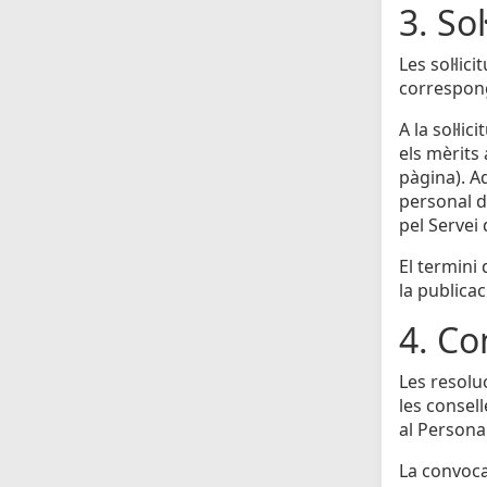
3. Sol
Les sol·li
correspong
A la sol·li
els mèrits
pàgina). A
personal do
pel Servei
El termini
la publicac
4. Co
Les resolu
les consell
al Personal
La convocat