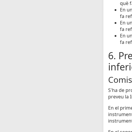
què f
En un
fa re
En un
fa re
En un
fa re
6. Pr
infer
Comiss
S'ha de pr
preveu la 
En el prime
instrumenta
instrument
En el segon