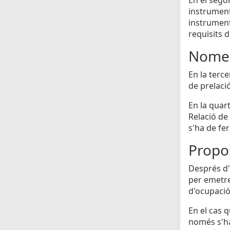
instrumenta
instrument
requisits d
Nomen
En la terc
de prelaci
En la quar
Relació de 
s'ha de fe
Propos
Després d'h
per emetre
d'ocupació 
En el cas 
només s'ha