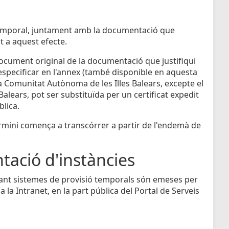
ó temporal, juntament amb la documentació que
t a aquest efecte.
l document original de la documentació que justifiqui
d'especificar en l'annex (també disponible en aquesta
a Comunitat Autònoma de les Illes Balears, excepte el
 Balears, pot ser substituïda per un certificat expedit
blica.
termini comença a transcórrer a partir de l'endemà de
tació d'instàncies
nçant sistemes de provisió temporals són emeses per
a la Intranet, en la part pública del Portal de Serveis