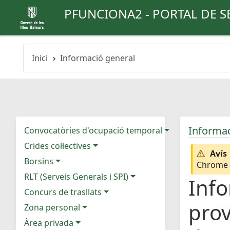
PFUNCIONA2 - PORTAL DE S
Inici
Informació general
Informac
Convocatòries d'ocupació temporal
Crides col·lectives
Avís
Borsins
Chrome e
RLT (Serveis Generals i SPI)
Info
Concurs de trasllats
prov
Zona personal
Àrea privada