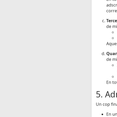
adscr
corre
Terce
de mi
Aques
Quar
de mi
En to
5. Ad
Un cop fina
En un