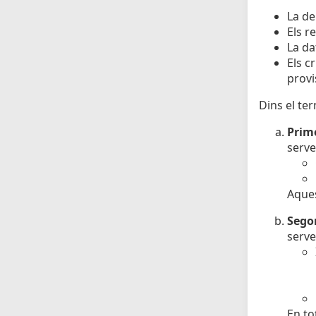
La de
Els r
La da
Els c
provi
Dins el ter
Prime
serve
Aques
Sego
serve
En to