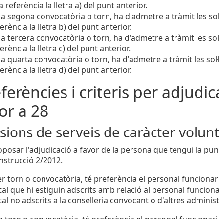
a referència la lletra a) del punt anterior.
a segona convocatòria o torn, ha d'admetre a tràmit les sol·
ferència la lletra b) del punt anterior.
a tercera convocatòria o torn, ha d'admetre a tràmit les sol·
ferència la lletra c) del punt anterior.
a quarta convocatòria o torn, ha d'admetre a tràmit les sol·l
ferència la lletra d) del punt anterior.
eferències i criteris per adjudica
ior a 28
ions de serveis de caràcter volunt
oposar l'adjudicació a favor de la persona que tengui la p
Instrucció 2/2012.
r torn o convocatòria, té preferència el personal funcionari 
l que hi estiguin adscrits amb relació al personal funcionari
al no adscrits a la conselleria convocant o d'altres adminis
 torn o convocatòria, té preferència el personal funcionari d