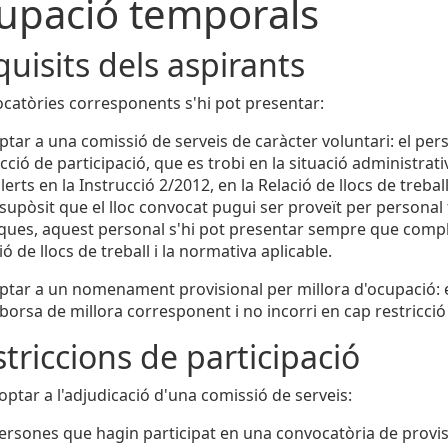
upació temporals
quisits dels aspirants
ocatòries corresponents s'hi pot presentar:
ptar a una comissió de serveis de caràcter voluntari: el per
icció de participació, que es trobi en la situació administrati
lerts en la Instrucció 2/2012, en la Relació de llocs de trebal
 supòsit que el lloc convocat pugui ser proveït per personal
ques, aquest personal s'hi pot presentar sempre que complei
ió de llocs de treball i la normativa aplicable.
ptar a un nomenament provisional per millora d'ocupació: el
 borsa de millora corresponent i no incorri en cap restricció
striccions de participació
ptar a l'adjudicació d'una comissió de serveis:
ersones que hagin participat en una convocatòria de provisió