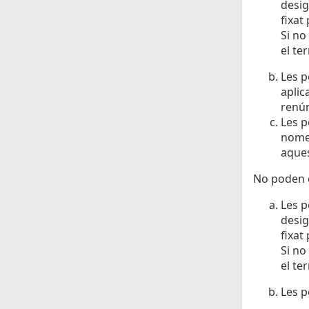
desig
fixat
Si no
el te
Les p
aplic
renún
Les p
nomen
aques
No poden o
Les p
desig
fixat
Si no
el te
Les p