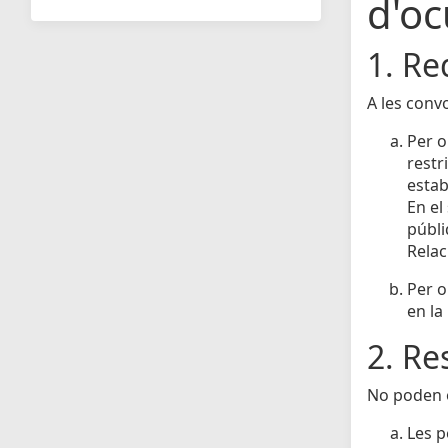
d'oc
1. Re
A les conv
Per o
restr
estab
En el
públi
Relac
Per o
en la
2. Re
No poden o
Les p