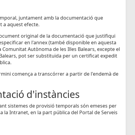
ó temporal, juntament amb la documentació que
t a aquest efecte.
l document original de la documentació que justifiqui
d'especificar en l'annex (també disponible en aquesta
a Comunitat Autònoma de les Illes Balears, excepte el
 Balears, pot ser substituïda per un certificat expedit
blica.
termini comença a transcórrer a partir de l'endemà de
tació d'instàncies
nçant sistemes de provisió temporals són emeses per
a la Intranet, en la part pública del Portal de Serveis