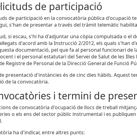
·licituds de participació
cituds de participació en la convocatòria pública d'ocupaci
ui, s'han de presentar a través del tràmit telemàtic habilita
citud, si escau, s'hi ha d'adjuntar una còpia compulsada o e
 al·legats d'acord amb la Instrucció 2/2012, els quals s'han 
questa documentació, pel que fa al personal funcionari de l
cent i el personal estatutari del Servei de Salut de les Illes
 de Registre de Personal de la Direcció General de Funció Pú
 de presentació d'instàncies és de cinc dies hàbils. Aquest 
ió de la convocatòria.
nvocatòries i termini de presen
cions de convocatòria d'ocupació de llocs de treball mitja
eries o els ens del sector públic instrumental i es publiquen 
.
òria ha d'indicar, entre altres punts: