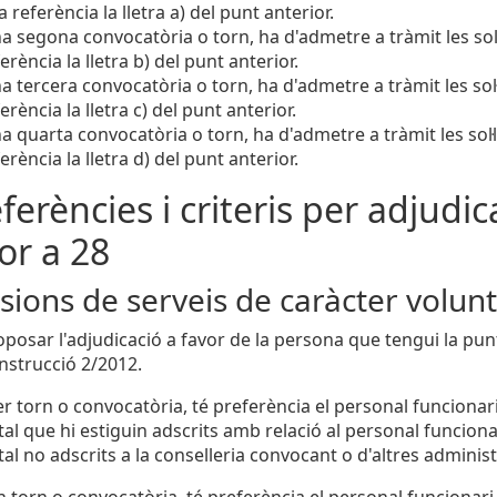
a referència la lletra a) del punt anterior.
a segona convocatòria o torn, ha d'admetre a tràmit les sol·
ferència la lletra b) del punt anterior.
a tercera convocatòria o torn, ha d'admetre a tràmit les sol·
ferència la lletra c) del punt anterior.
a quarta convocatòria o torn, ha d'admetre a tràmit les sol·l
ferència la lletra d) del punt anterior.
eferències i criteris per adjudica
ior a 28
ions de serveis de caràcter volunt
oposar l'adjudicació a favor de la persona que tengui la p
Instrucció 2/2012.
r torn o convocatòria, té preferència el personal funcionari 
l que hi estiguin adscrits amb relació al personal funcionari
al no adscrits a la conselleria convocant o d'altres adminis
 torn o convocatòria, té preferència el personal funcionari d