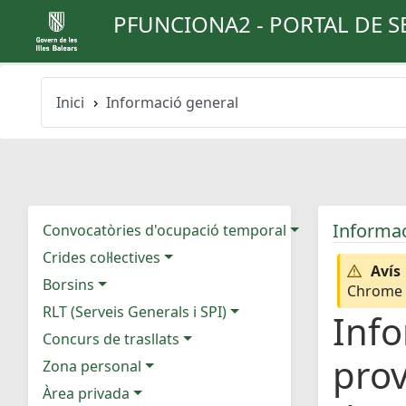
PFUNCIONA2 - PORTAL DE S
Inici
Informació general
Informac
Convocatòries d'ocupació temporal
Crides col·lectives
Avís
Borsins
Chrome e
RLT (Serveis Generals i SPI)
Info
Concurs de trasllats
prov
Zona personal
Àrea privada