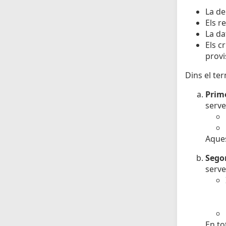
La de
Els r
La da
Els c
provi
Dins el ter
Prime
serve
Aques
Sego
serve
En to