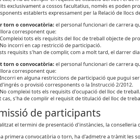
its exclusivament a cossos facultatius, només es poden pr
sponents establerts expressament per la Relació de llocs de
r torn o convocatòria:
el personal funcionari de carrera qu
llora corresponent que:
Compleixi tots els requisits del lloc de treball objecte de p
No incorri en cap restricció de participació.
ts requisits s'han de complir, com a molt tard, el darrer dia
t torn o convocatòria:
el personal funcionari de carrera qu
llora corresponent que:
Incorri en alguna restriccions de participació que pugui s
d'ingrés o provisió corresponents o la Instrucció 2/2012.
No compleixi tots els requisits d'ocupació del lloc de treball
t cas, s'ha de complir el requisit de titulació del lloc de trebal
missió de participants
litzat el termini de presentació d'instàncies, la conselleria 
a primera convocatòria o torn, ha d'admetre a tràmit les sol·