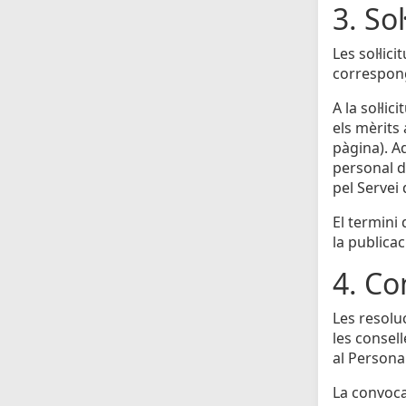
3. Sol
Les sol·li
correspong
A la sol·li
els mèrits
pàgina). A
personal do
pel Servei
El termini
la publicac
4. Co
Les resolu
les consell
al Personal
La convocat