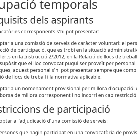
upació temporals
quisits dels aspirants
ocatòries corresponents s'hi pot presentar:
ptar a una comissió de serveis de caràcter voluntari: el per
icció de participació, que es trobi en la situació administrati
lerts en la Instrucció 2/2012, en la Relació de llocs de trebal
 supòsit que el lloc convocat pugui ser proveït per personal
ques, aquest personal s'hi pot presentar sempre que complei
ió de llocs de treball i la normativa aplicable.
ptar a un nomenament provisional per millora d'ocupació: el
 borsa de millora corresponent i no incorri en cap restricció
striccions de participació
ptar a l'adjudicació d'una comissió de serveis:
ersones que hagin participat en una convocatòria de provisió