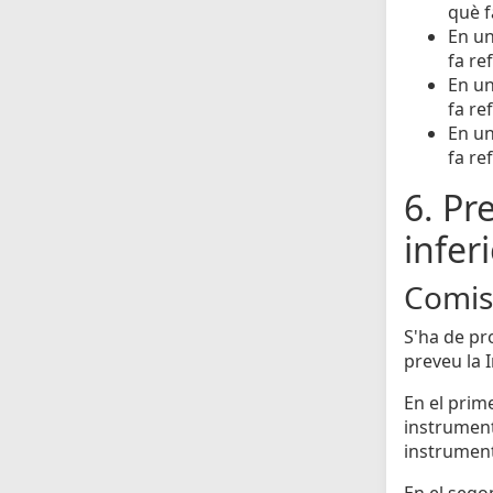
què f
En un
fa re
En un
fa re
En un
fa re
6. Pr
infer
Comiss
S'ha de pr
preveu la 
En el prime
instrumenta
instrument
En el segon