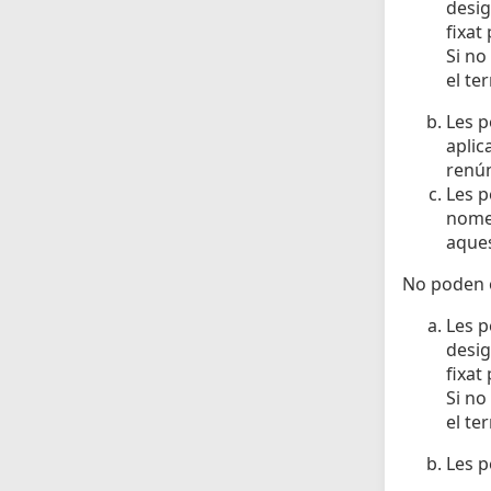
desig
fixat
Si no
el te
Les p
aplic
renún
Les p
nomen
aques
No poden o
Les p
desig
fixat
Si no
el te
Les p