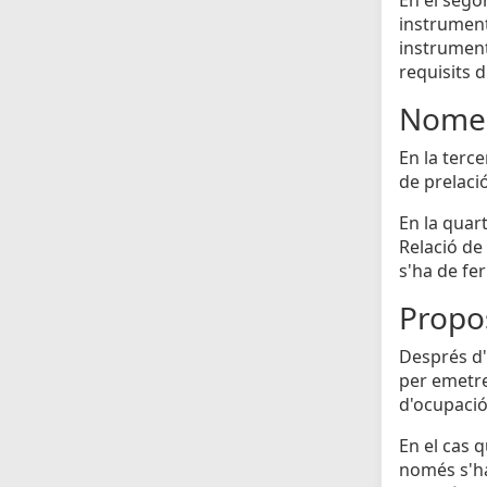
instrumenta
instrument
requisits d
Nomen
En la terc
de prelaci
En la quar
Relació de 
s'ha de fe
Propos
Després d'h
per emetre
d'ocupació 
En el cas 
només s'ha