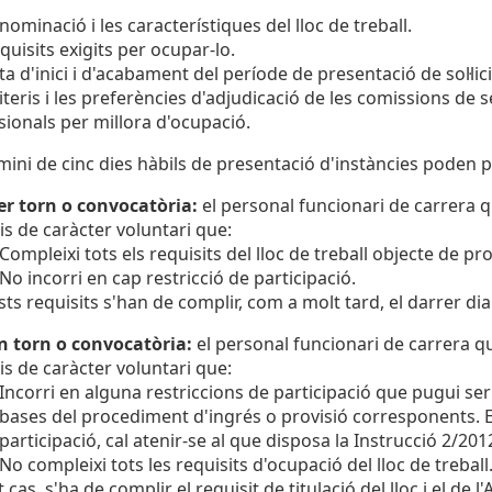
nominació i les característiques del lloc de treball.
equisits exigits per ocupar-lo.
ta d'inici i d'acabament del període de presentació de sol·lic
riteris i les preferències d'adjudicació de les comissions de
sionals per millora d'ocupació.
mini de cinc dies hàbils de presentació d'instàncies poden pr
r torn o convocatòria:
el personal funcionari de carrera q
is de caràcter voluntari que:
Compleixi tots els requisits del lloc de treball objecte de pro
No incorri en cap restricció de participació.
ts requisits s'han de complir, com a molt tard, el darrer dia
n torn o convocatòria:
el personal funcionari de carrera q
is de caràcter voluntari que:
Incorri en alguna restriccions de participació que pugui s
bases del procediment d'ingrés o provisió corresponents. En
participació, cal atenir-se al que disposa la Instrucció 2/20
No compleixi tots les requisits d'ocupació del lloc de treball
t cas, s'ha de complir el requisit de titulació del lloc i el de 