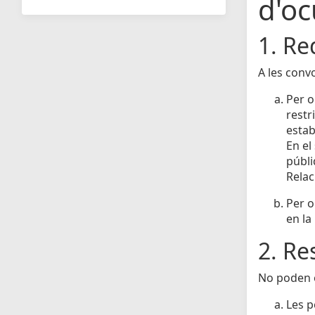
d'oc
1. Re
A les conv
Per o
restr
estab
En el
públi
Relac
Per o
en la
2. Re
No poden o
Les p