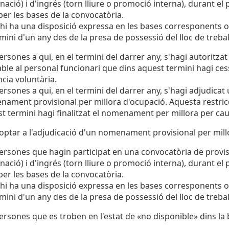
nació) i d'ingrés (torn lliure o promoció interna), durant el
 per les bases de la convocatòria.
 hi ha una disposició expressa en les bases corresponents o
rmini d'un any des de la presa de possessió del lloc de trebal
ersones a qui, en el termini del darrer any, s'hagi autoritza
able al personal funcionari que dins aquest termini hagi ces
cia voluntària.
ersones a qui, en el termini del darrer any, s'hagi adjudicat 
ament provisional per millora d'ocupació. Aquesta restricc
t termini hagi finalitzat el nomenament per millora per cau
ptar a l'adjudicació d'un nomenament provisional per mill
ersones que hagin participat en una convocatòria de provisió
nació) i d'ingrés (torn lliure o promoció interna), durant el
 per les bases de la convocatòria.
 hi ha una disposició expressa en les bases corresponents o
rmini d'un any des de la presa de possessió del lloc de trebal
ersones que es troben en l'estat de «no disponible» dins la 