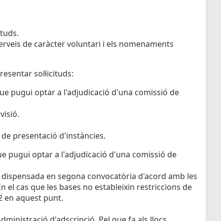
ituds.
 serveis de caràcter voluntari i els nomenaments
esentar sol·licituds:
ue pugui optar a l'adjudicació d'una comissió de
visió.
 de presentació d'instàncies.
ue pugui optar a l'adjudicació d'una comissió de
er dispensada en segona convocatòria d'acord amb les
 el cas que les bases no estableixin restriccions de
12 en aquest punt.
.
l'Administració d'adscripció. Pel que fa als llocs