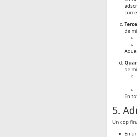
adscr
corre
Terce
de mi
Aques
Quar
de mi
En to
5. Ad
Un cop fina
En un