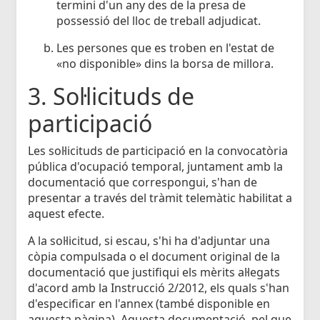
termini d'un any des de la presa de
possessió del lloc de treball adjudicat.
Les persones que es troben en l'estat de
«no disponible» dins la borsa de millora.
3. Sol·licituds de
participació
Les sol·licituds de participació en la convocatòria
pública d'ocupació temporal, juntament amb la
documentació que correspongui, s'han de
presentar a través del tràmit telemàtic habilitat a
aquest efecte.
A la sol·licitud, si escau, s'hi ha d'adjuntar una
còpia compulsada o el document original de la
documentació que justifiqui els mèrits al·legats
d'acord amb la Instrucció 2/2012, els quals s'han
d'especificar en l'annex (també disponible en
aquesta pàgina). Aquesta documentació, pel que