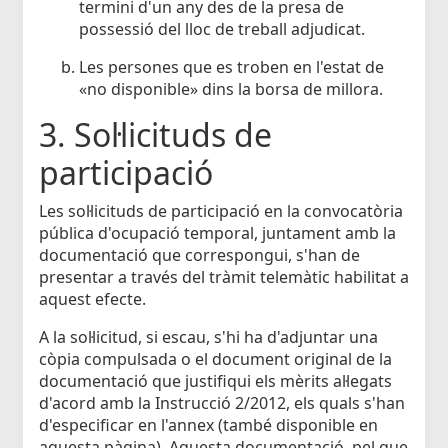
termini d'un any des de la presa de
possessió del lloc de treball adjudicat.
Les persones que es troben en l'estat de
«no disponible» dins la borsa de millora.
3. Sol·licituds de
participació
Les sol·licituds de participació en la convocatòria
pública d'ocupació temporal, juntament amb la
documentació que correspongui, s'han de
presentar a través del tràmit telemàtic habilitat a
aquest efecte.
A la sol·licitud, si escau, s'hi ha d'adjuntar una
còpia compulsada o el document original de la
documentació que justifiqui els mèrits al·legats
d'acord amb la Instrucció 2/2012, els quals s'han
d'especificar en l'annex (també disponible en
aquesta pàgina). Aquesta documentació, pel que