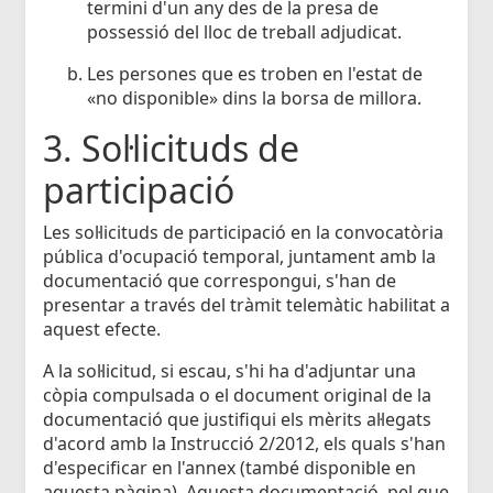
termini d'un any des de la presa de
possessió del lloc de treball adjudicat.
Les persones que es troben en l'estat de
«no disponible» dins la borsa de millora.
3. Sol·licituds de
participació
Les sol·licituds de participació en la convocatòria
pública d'ocupació temporal, juntament amb la
documentació que correspongui, s'han de
presentar a través del tràmit telemàtic habilitat a
aquest efecte.
A la sol·licitud, si escau, s'hi ha d'adjuntar una
còpia compulsada o el document original de la
documentació que justifiqui els mèrits al·legats
d'acord amb la Instrucció 2/2012, els quals s'han
d'especificar en l'annex (també disponible en
aquesta pàgina). Aquesta documentació, pel que