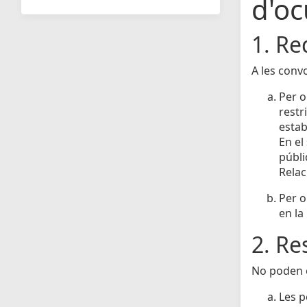
d'oc
1. Re
A les conv
Per o
restr
estab
En el
públi
Relac
Per o
en la
2. Re
No poden o
Les p