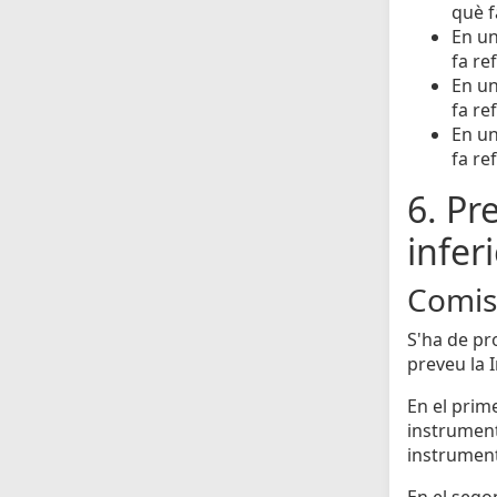
què f
En un
fa re
En un
fa re
En un
fa re
6. Pr
infer
Comiss
S'ha de pr
preveu la 
En el prime
instrumenta
instrument
En el segon