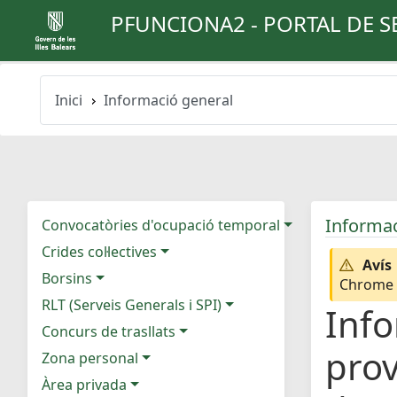
PFUNCIONA2 - PORTAL DE S
Inici
Informació general
Informac
Convocatòries d'ocupació temporal
Crides col·lectives
Avís
Borsins
Chrome e
RLT (Serveis Generals i SPI)
Info
Concurs de trasllats
prov
Zona personal
Àrea privada