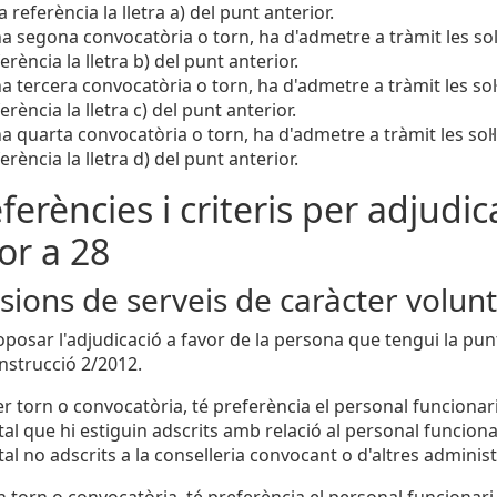
a referència la lletra a) del punt anterior.
a segona convocatòria o torn, ha d'admetre a tràmit les sol·
ferència la lletra b) del punt anterior.
a tercera convocatòria o torn, ha d'admetre a tràmit les sol·
ferència la lletra c) del punt anterior.
a quarta convocatòria o torn, ha d'admetre a tràmit les sol·l
ferència la lletra d) del punt anterior.
eferències i criteris per adjudica
ior a 28
ions de serveis de caràcter volunt
oposar l'adjudicació a favor de la persona que tengui la p
Instrucció 2/2012.
r torn o convocatòria, té preferència el personal funcionari 
l que hi estiguin adscrits amb relació al personal funcionari
al no adscrits a la conselleria convocant o d'altres adminis
 torn o convocatòria, té preferència el personal funcionari d