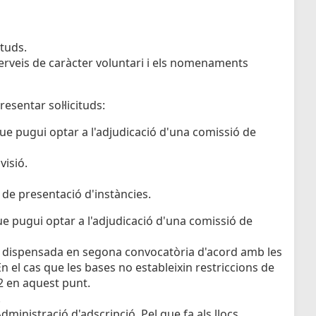
ituds.
 serveis de caràcter voluntari i els nomenaments
esentar sol·licituds:
ue pugui optar a l'adjudicació d'una comissió de
visió.
 de presentació d'instàncies.
ue pugui optar a l'adjudicació d'una comissió de
er dispensada en segona convocatòria d'acord amb les
 el cas que les bases no estableixin restriccions de
12 en aquest punt.
.
l'Administració d'adscripció. Pel que fa als llocs