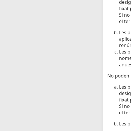
desig
fixat
Si no
el te
Les p
aplic
renún
Les p
nomen
aques
No poden o
Les p
desig
fixat
Si no
el te
Les p