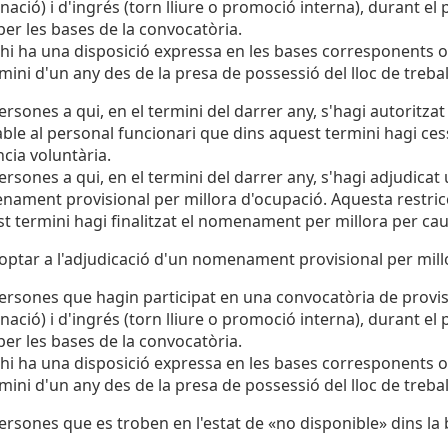
nació) i d'ingrés (torn lliure o promoció interna), durant el
 per les bases de la convocatòria.
 hi ha una disposició expressa en les bases corresponents o
rmini d'un any des de la presa de possessió del lloc de trebal
ersones a qui, en el termini del darrer any, s'hagi autoritza
able al personal funcionari que dins aquest termini hagi ces
cia voluntària.
ersones a qui, en el termini del darrer any, s'hagi adjudicat 
ament provisional per millora d'ocupació. Aquesta restricc
t termini hagi finalitzat el nomenament per millora per cau
ptar a l'adjudicació d'un nomenament provisional per mill
ersones que hagin participat en una convocatòria de provisió
nació) i d'ingrés (torn lliure o promoció interna), durant el
 per les bases de la convocatòria.
 hi ha una disposició expressa en les bases corresponents o
rmini d'un any des de la presa de possessió del lloc de trebal
ersones que es troben en l'estat de «no disponible» dins la 