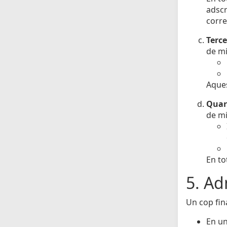
adscr
corre
Terce
de mi
Aques
Quar
de mi
En to
5. Ad
Un cop fina
En un