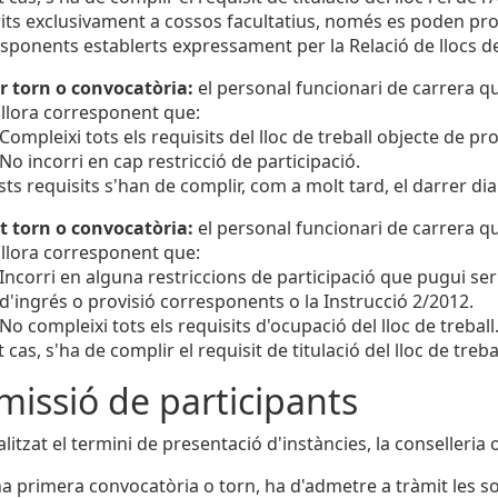
its exclusivament a cossos facultatius, només es poden pr
sponents establerts expressament per la Relació de llocs de
r torn o convocatòria:
el personal funcionari de carrera qu
llora corresponent que:
Compleixi tots els requisits del lloc de treball objecte de p
No incorri en cap restricció de participació.
ts requisits s'han de complir, com a molt tard, el darrer dia
t torn o convocatòria:
el personal funcionari de carrera qu
llora corresponent que:
Incorri en alguna restriccions de participació que pugui s
d'ingrés o provisió corresponents o la Instrucció 2/2012.
No compleixi tots els requisits d'ocupació del lloc de treball
t cas, s'ha de complir el requisit de titulació del lloc de trebal
missió de participants
litzat el termini de presentació d'instàncies, la conselleria 
a primera convocatòria o torn, ha d'admetre a tràmit les sol·