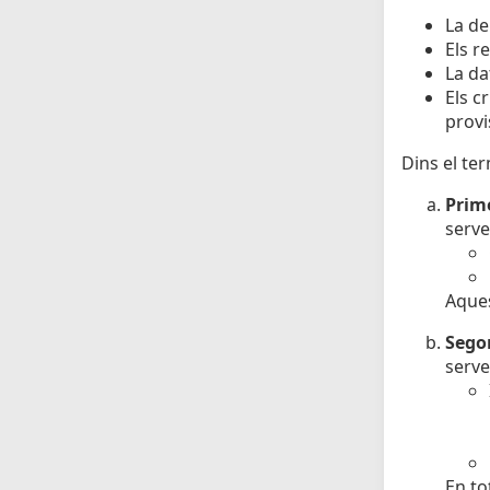
La de
Els r
La da
Els c
provi
Dins el ter
Prime
serve
Aques
Sego
serve
En to