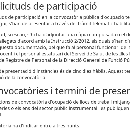
·licituds de participació
cituds de participació en la convocatòria pública d'ocupaci
ui, s'han de presentar a través del tràmit telemàtic habilita
citud, si escau, s'hi ha d'adjuntar una còpia compulsada o e
 al·legats d'acord amb la Instrucció 2/2012, els quals s'han 
questa documentació, pel que fa al personal funcionari de l
cent i el personal estatutari del Servei de Salut de les Illes
 de Registre de Personal de la Direcció General de Funció Pú
 de presentació d'instàncies és de cinc dies hàbils. Aquest 
ió de la convocatòria.
nvocatòries i termini de presen
cions de convocatòria d'ocupació de llocs de treball mitja
eries o els ens del sector públic instrumental i es publiquen 
.
òria ha d'indicar, entre altres punts: