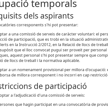
upació temporals
quisits dels aspirants
ocatòries corresponents s'hi pot presentar:
ptar a una comissió de serveis de caràcter voluntari: el per
icció de participació, que es trobi en la situació administrati
lerts en la Instrucció 2/2012, en la Relació de llocs de trebal
 supòsit que el lloc convocat pugui ser proveït per personal
ques, aquest personal s'hi pot presentar sempre que complei
ió de llocs de treball i la normativa aplicable.
ptar a un nomenament provisional per millora d'ocupació: el
 borsa de millora corresponent i no incorri en cap restricció
striccions de participació
ptar a l'adjudicació d'una comissió de serveis:
ersones que hagin participat en una convocatòria de provisió