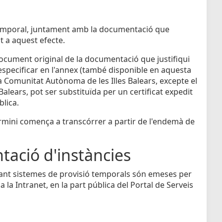
ó temporal, juntament amb la documentació que
t a aquest efecte.
l document original de la documentació que justifiqui
d'especificar en l'annex (també disponible en aquesta
a Comunitat Autònoma de les Illes Balears, excepte el
 Balears, pot ser substituïda per un certificat expedit
blica.
termini comença a transcórrer a partir de l'endemà de
tació d'instàncies
nçant sistemes de provisió temporals són emeses per
a la Intranet, en la part pública del Portal de Serveis