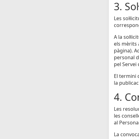
3. Sol
Les sol·li
correspong
A la sol·li
els mèrits
pàgina). A
personal do
pel Servei
El termini
la publicac
4. Co
Les resolu
les consell
al Personal
La convocat