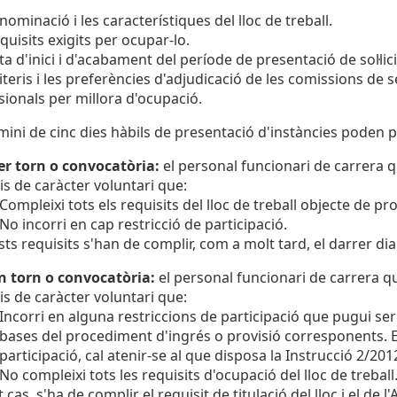
nominació i les característiques del lloc de treball.
equisits exigits per ocupar-lo.
ta d'inici i d'acabament del període de presentació de sol·lic
riteris i les preferències d'adjudicació de les comissions de
sionals per millora d'ocupació.
mini de cinc dies hàbils de presentació d'instàncies poden pr
r torn o convocatòria:
el personal funcionari de carrera q
is de caràcter voluntari que:
Compleixi tots els requisits del lloc de treball objecte de pro
No incorri en cap restricció de participació.
ts requisits s'han de complir, com a molt tard, el darrer dia
n torn o convocatòria:
el personal funcionari de carrera q
is de caràcter voluntari que:
Incorri en alguna restriccions de participació que pugui s
bases del procediment d'ingrés o provisió corresponents. En
participació, cal atenir-se al que disposa la Instrucció 2/20
No compleixi tots les requisits d'ocupació del lloc de treball
t cas, s'ha de complir el requisit de titulació del lloc i el de 