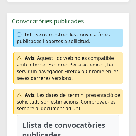
Convocatòries publicades
Inf.
Se us mostren les convocatòries
publicades i obertes a sol·licitud.
Avís
Aquest lloc web no és compatible
amb Internet Explorer. Per a accedir-hi, feu
servir un navegador Firefox o Chrome en les
seves darreres versions.
Avís
Les dates del termini presentació de
sol·licituds són estimacions. Comprovau-les
sempre al document adjunt.
Llista de convocatòries
publicades