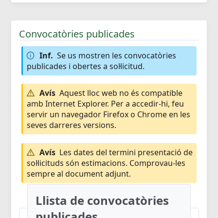
Convocatòries publicades
Inf.
Se us mostren les convocatòries
publicades i obertes a sol·licitud.
Avís
Aquest lloc web no és compatible
amb Internet Explorer. Per a accedir-hi, feu
servir un navegador Firefox o Chrome en les
seves darreres versions.
Avís
Les dates del termini presentació de
sol·licituds són estimacions. Comprovau-les
sempre al document adjunt.
Llista de convocatòries
publicades