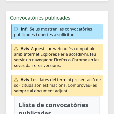
Convocatòries publicades
Inf.
Se us mostren les convocatòries
publicades i obertes a sol·licitud.
Avís
Aquest lloc web no és compatible
amb Internet Explorer. Per a accedir-hi, feu
servir un navegador Firefox o Chrome en les
seves darreres versions.
Avís
Les dates del termini presentació de
sol·licituds són estimacions. Comprovau-les
sempre al document adjunt.
Llista de convocatòries
publicades