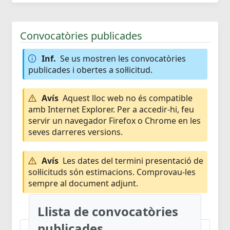
Convocatòries publicades
Inf.
Se us mostren les convocatòries
publicades i obertes a sol·licitud.
Avís
Aquest lloc web no és compatible
amb Internet Explorer. Per a accedir-hi, feu
servir un navegador Firefox o Chrome en les
seves darreres versions.
Avís
Les dates del termini presentació de
sol·licituds són estimacions. Comprovau-les
sempre al document adjunt.
Llista de convocatòries
publicades