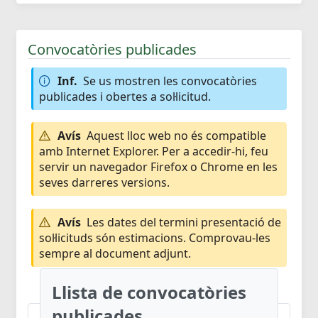
Convocatòries publicades
Inf.
Se us mostren les convocatòries
publicades i obertes a sol·licitud.
Avís
Aquest lloc web no és compatible
amb Internet Explorer. Per a accedir-hi, feu
servir un navegador Firefox o Chrome en les
seves darreres versions.
Avís
Les dates del termini presentació de
sol·licituds són estimacions. Comprovau-les
sempre al document adjunt.
Llista de convocatòries
publicades