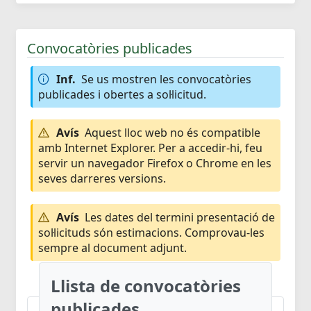
Convocatòries publicades
Inf.
Se us mostren les convocatòries
publicades i obertes a sol·licitud.
Avís
Aquest lloc web no és compatible
amb Internet Explorer. Per a accedir-hi, feu
servir un navegador Firefox o Chrome en les
seves darreres versions.
Avís
Les dates del termini presentació de
sol·licituds són estimacions. Comprovau-les
sempre al document adjunt.
Llista de convocatòries
publicades