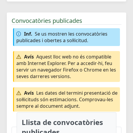
Convocatòries publicades
Inf.
Se us mostren les convocatòries
publicades i obertes a sol·licitud.
Avís
Aquest lloc web no és compatible
amb Internet Explorer. Per a accedir-hi, feu
servir un navegador Firefox o Chrome en les
seves darreres versions.
Avís
Les dates del termini presentació de
sol·licituds són estimacions. Comprovau-les
sempre al document adjunt.
Llista de convocatòries
publicades