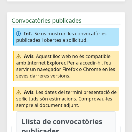
Convocatòries publicades
Inf.
Se us mostren les convocatòries
publicades i obertes a sol·licitud.
Avís
Aquest lloc web no és compatible
amb Internet Explorer. Per a accedir-hi, feu
servir un navegador Firefox o Chrome en les
seves darreres versions.
Avís
Les dates del termini presentació de
sol·licituds són estimacions. Comprovau-les
sempre al document adjunt.
Llista de convocatòries
publicades