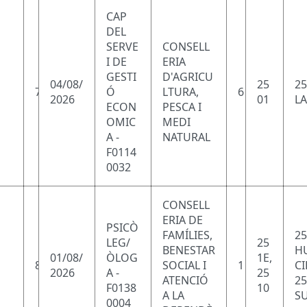
CAP
DEL
SERVE
CONSELL
I DE
ERIA
GESTI
D'AGRICU
04/08/
25
25
7
Ó
LTURA,
6
2026
01
LA
ECON
PESCA I
OMIC
MEDI
A -
NATURAL
F0114
0032
CONSELL
ERIA DE
PSICÒ
FAMÍLIES,
25
LEG/
25
BENESTAR
HU
01/08/
ÒLOG
1E,
8
SOCIAL I
1
CI
2026
A -
25
ATENCIÓ
25
F0138
10
A LA
SU
0004