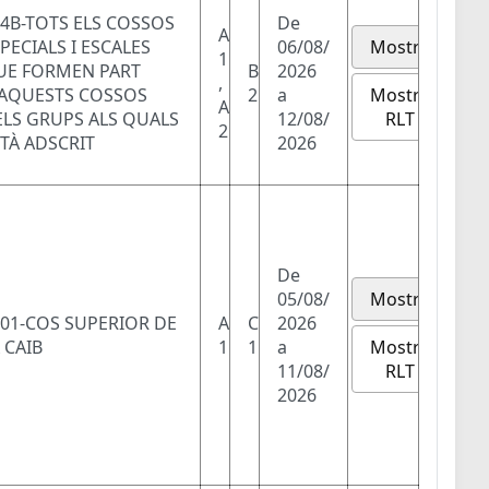
4B-TOTS ELS COSSOS
De
A
PECIALS I ESCALES
06/08/
Mostra
1
UE FORMEN PART
B
2026
,
Mostra
'AQUESTS COSSOS
2
a
A
RLT
ELS GRUPS ALS QUALS
12/08/
2
TÀ ADSCRIT
2026
De
05/08/
Mostra
01-COS SUPERIOR DE
A
C
2026
Mostra
 CAIB
1
1
a
RLT
11/08/
2026