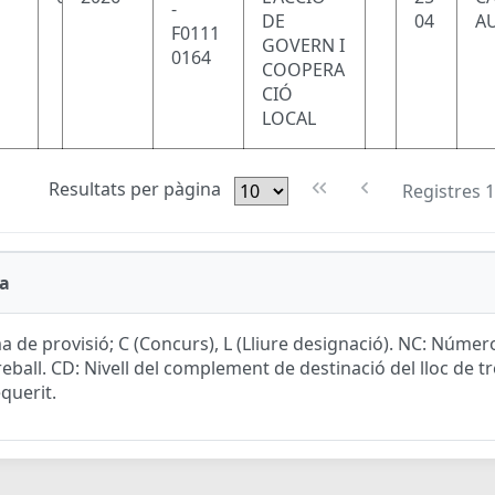
-
DE
04
AU
F0111
GOVERN I
0164
COOPERA
CIÓ
LOCAL
Resultats per pàgina
Registres 1
a
a de provisió; C (Concurs), L (Lliure designació). NC: Núme
reball. CD: Nivell del complement de destinació del lloc de tre
equerit.