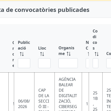
sta de convocatòries publicades
Co
di
Public
N
co
O
Organis
ació
Lloc
C
s
r
me
Co
d
r
l
e
AGÈNCIA
BALEAR
CAP
DE
25
25
DE LA
DIGITALIT
T
1B
06/08/
SECCI
ZACIÓ,
I
1
1
,
2026
Ó III -
CIBERSEG
T
25