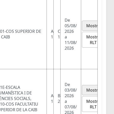
De
05/08/
Mostra
01-COS SUPERIOR DE
A
C
2026
Mostra
 CAIB
1
1
a
RLT
11/08/
2026
De
1E-ESCALA
03/08/
Mostra
MANÍSTICA I DE
A
B
2026
ÈNCIES SOCIALS,
Mostra
1
2
a
10-COS FACULTATIU
RLT
07/08/
PERIOR DE LA CAIB
2026