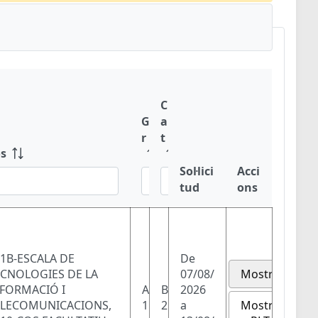
C
G
a
r
t
s
Sol·lici
Acci
tud
ons
1B-ESCALA DE
De
ECNOLOGIES DE LA
07/08/
Mostra
NFORMACIÓ I
A
B
2026
Mostra
ELECOMUNICACIONS,
1
2
a