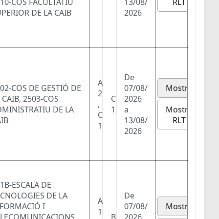
RLT
10-COS FACULTATIU
13/08/
PERIOR DE LA CAIB
2026
De
A
02-COS DE GESTIÓ DE
07/08/
Mostra
2
 CAIB, 2503-COS
C
2026
,
Mostra
MINISTRATIU DE LA
1
a
C
RLT
IB
13/08/
1
2026
1B-ESCALA DE
ECNOLOGIES DE LA
De
A
NFORMACIÓ I
07/08/
Mostra
1
ELECOMUNICACIONS,
B
2026