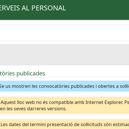
ERVEIS AL PERSONAL
òries publicades
Se us mostren les convocatòries publicades i obertes a sol·li
Aquest lloc web no és compatible amb Internet Explorer. Per
n les seves darreres versions.
Les dates del termini presentació de sol·licituds són esti