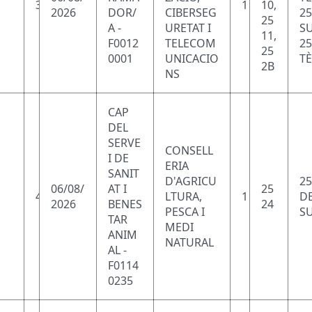
3
1
10,
2026
DOR/
CIBERSEG
25
25
A -
URETAT I
SU
11,
F0012
TELECOM
25
25
0001
UNICACIO
TÈ
2B
NS
CAP
DEL
SERVE
CONSELL
I DE
ERIA
SANIT
D'AGRICU
25
06/08/
AT I
25
4
LTURA,
1
DE
2026
BENES
24
PESCA I
SU
TAR
MEDI
ANIM
NATURAL
AL -
F0114
0235