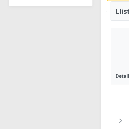
Lli
Detal