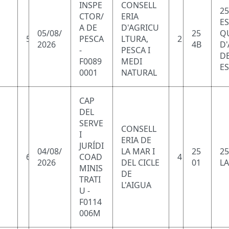
INSPE
CONSELL
25
CTOR/
ERIA
ES
A DE
D'AGRICU
05/08/
25
Q
5
PESCA
LTURA,
2
2026
4B
D
-
PESCA I
D
F0089
MEDI
ES
0001
NATURAL
CAP
DEL
SERVE
CONSELL
I
ERIA DE
JURÍDI
04/08/
LA MAR I
25
25
6
COAD
4
2026
DEL CICLE
01
LA
MINIS
DE
TRATI
L'AIGUA
U -
F0114
006M