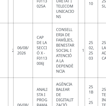
F0113
URETAT I
25
10
025A
TELECOM
SU
UNICACIO
NS
CONSELL
ERIA DE
CAP
FAMÍLIES,
DE LA
25
25
BENESTAR
06/08/
SECCI
02,
LA
2
SOCIAL I
1
2026
Ó X -
25
AD
ATENCIÓ
F0113
03
CA
A LA
006J
DEPENDÈ
NCIA
AGÈNCIA
25
ANALI
BALEAR
25
1B
STA I
DE
T
,
PROG
DIGITALIT
I
25
06/08/
RAMA
ZACIÓ,
T