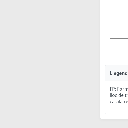
Llegend
FP: Form
lloc de t
català r