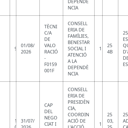
DEPENDÈ
NCIA
CONSELL
TÈCNI
ERIA DE
C/A
25
FAMÍLIES,
DE
ES
BENESTAR
01/08/
VALO
25
Q
9
SOCIAL I
1
2026
RACIÓ
4B
D
ATENCIÓ
-
D
A LA
F0159
ES
DEPENDÈ
001F
NCIA
CONSELL
ERIA DE
PRESIDÈN
CAP
CIA,
DEL
COORDIN
25
2
NEGO
1
31/07/
ACIÓ DE
03,
AD
CIAT I
1
0
2026
L'ACCIÓ
25
CA