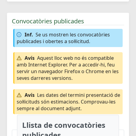
Convocatòries publicades
Inf.
Se us mostren les convocatòries
publicades i obertes a sol·licitud.
Avís
Aquest lloc web no és compatible
amb Internet Explorer. Per a accedir-hi, feu
servir un navegador Firefox o Chrome en les
seves darreres versions.
Avís
Les dates del termini presentació de
sol·licituds són estimacions. Comprovau-les
sempre al document adjunt.
Llista de convocatòries
publicades