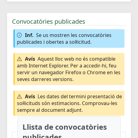
Convocatòries publicades
Inf.
Se us mostren les convocatòries
publicades i obertes a sol·licitud.
Avís
Aquest lloc web no és compatible
amb Internet Explorer. Per a accedir-hi, feu
servir un navegador Firefox o Chrome en les
seves darreres versions.
Avís
Les dates del termini presentació de
sol·licituds són estimacions. Comprovau-les
sempre al document adjunt.
Llista de convocatòries
publicades